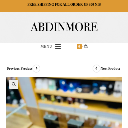
Ski
FREE SHIPPING FOR ALL ORDER UP 300 NIS
t
conten
MENU
0
Previous Product
Next Product