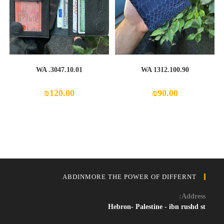
WA .3047.10.01
WA 1312.100.90
₪
120.00
₪
90.00
ABDINMORE THE POWER OF DIFFERNT
Address:
Hebron- Palestine - ibn rushd st