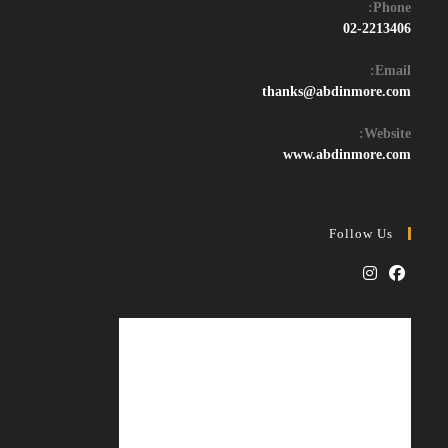
Phone:
02-2213406
Email:
Opens
thanks@abdinmore.com
in
your
Website:
application
www.abdinmore.com
Follow Us
Opens
Opens
in
in
a
a
new
new
tab
tab