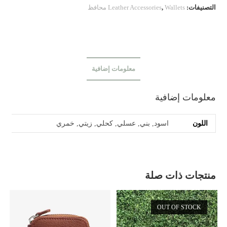
التصنيفات:
Wallets محافظ
,
Leather Accessories
معلومات إضافية
معلومات إضافية
اللون
اسود, بني, عسلي, كحلي, زيتي, خمري
منتجات ذات صلة
OUT OF STOCK