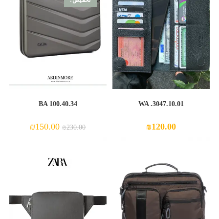
تخفيض!
BA 100.40.34
WA .3047.10.01
السعر
السعر
₪
150.00
₪
120.00
₪
230.00
الأصلي
الحالي
هو:
هو:
₪150.00.
₪230.00.