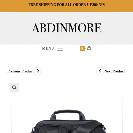
Ski
FREE SHIPPING FOR ALL ORDER UP 300 NIS
t
conten
MENU
0
Previous Product
Next Product