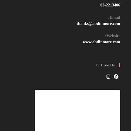
02-2213406
Email:
Opens
thanks@abdinmore.com
in
your
Website:
application
www.abdinmore.com
Follow Us
Opens
Opens
in
in
a
a
new
new
tab
tab