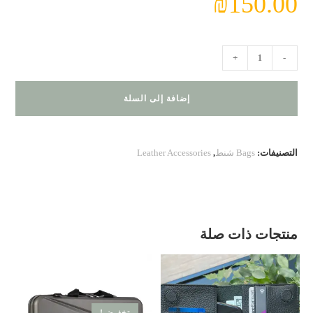
₪
150.00
كمية
+
-
BA
100.40.07
إضافة إلى السلة
التصنيفات:
Bags شنط
,
Leather Accessories
منتجات ذات صلة