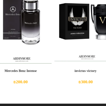
Mercedes Benz Intense
invictus victory
₪
200.00
₪
300.00