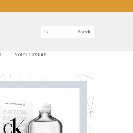
Ski
t
conten
SUBMIT
Search
SEARCH
this
S
YOUR LUXURY
website