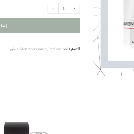
كمية
+
-
CK
Everyone
إضاف
Calvin
Klein
التصنيفات:
Perfume عطور
,
Men Accessories