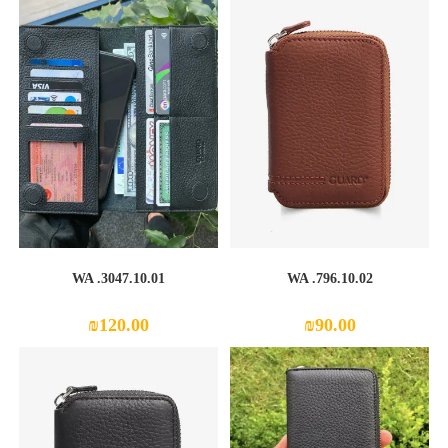
WA .3047.10.01
WA .796.10.02
₪
120.00
₪
90.00