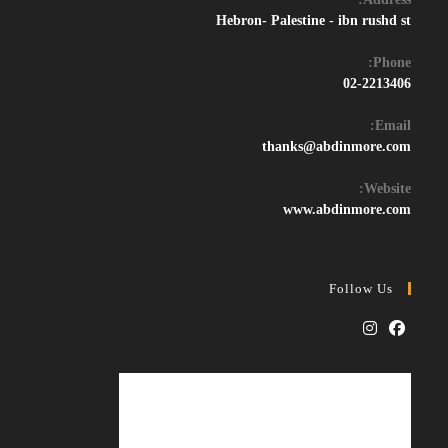
Hebron- Palestine - ibn rushd st
Phone:
02-2213406
Email:
Opens
thanks@abdinmore.com
in
your
Website:
application
www.abdinmore.com
Follow Us
Opens
Opens
in
in
a
a
new
new