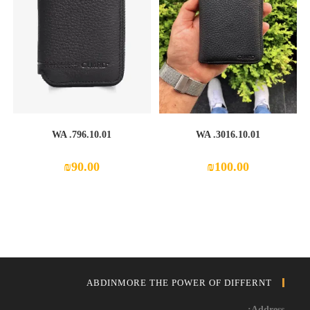
WA .796.10.01
WA .3016.10.01
₪
90.00
₪
100.00
ABDINMORE THE POWER OF DIFFERNT
Address: