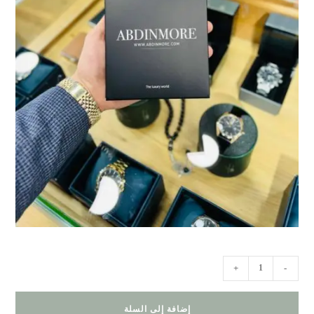
كمية
+
-
WA.2023.05.116
إضافة إلى السلة