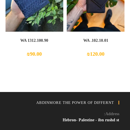
WA 1312.100.90
WA .102.10.01
₪
90.00
₪
120.00
ABDINMORE THE POWER OF DIFFERNT
Address:
Hebron- Palestine - ibn rushd st