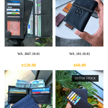
WA .3047.10.01
WA .101.10.02
₪
120.00
₪
60.00
OUT OF STOCK