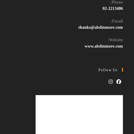
Phone:
02-2213406
Email:
Opens
thanks@abdinmore.com
in
your
Website:
application
www.abdinmore.com
Follow Us
Opens
Opens
in
in
a
a
new
new
tab
tab