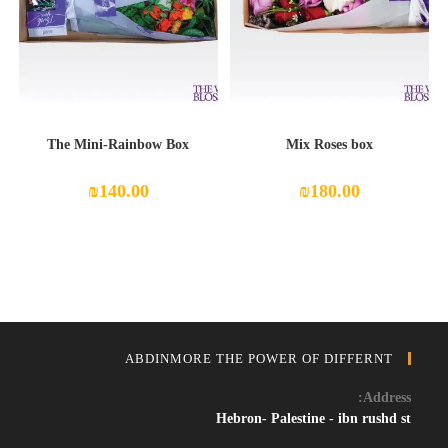
The Mini-Rainbow Box
Mix Roses box
₪
140.00
₪
180.00
ABDINMORE THE POWER OF DIFFERNT
Address:
Hebron- Palestine - ibn rushd st