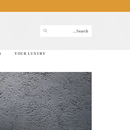
Ski
t
conten
SUBMIT
Search
SEARCH
this
S
YOUR LUXURY
website