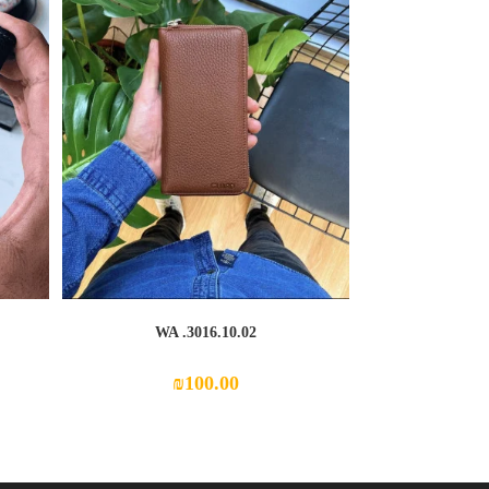
WA .3016.10.02
₪
100.00