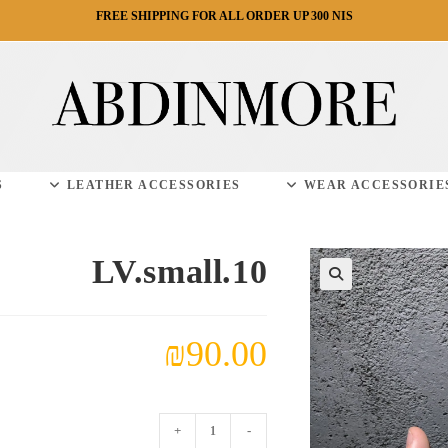
FREE SHIPPING FOR ALL ORDER UP 300 NIS
S
LEATHER ACCESSORIES
WEAR ACCESSORIE
LV.small.10
₪
90.00
كمية
+
-