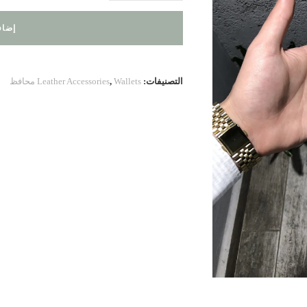
LV.small.10
إضاف
التصنيفات:
Wallets محافظ
,
Leather Accessories