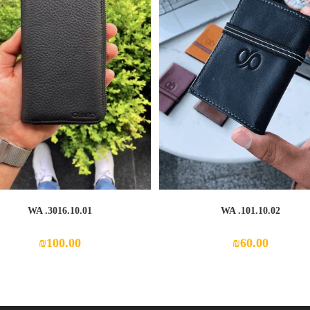
WA .3016.10.01
WA .101.10.02
₪
100.00
₪
60.00