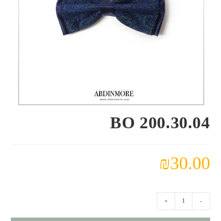
BO 200.30.04
₪
30.00
كمية
+
-
BO