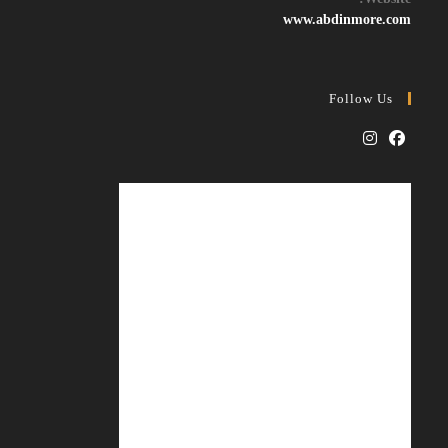
application
www.abdinmore.com
Follow Us
Opens
Opens
in
in
a
a
new
new
tab
tab