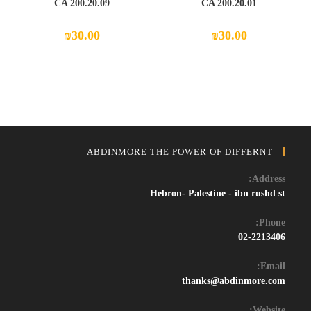
CA 200.20.09
CA 200.20.01
₪
30.00
₪
30.00
ABDINMORE THE POWER OF DIFFERNT
Address:
Hebron- Palestine - ibn rushd st
Phone:
02-2213406
Email:
Opens
thanks@abdinmore.com
in
your
Website: