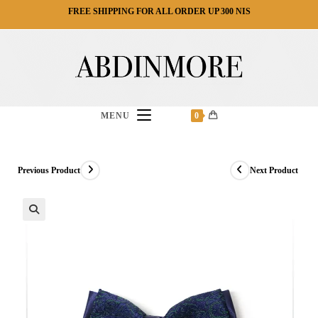
Ski
FREE SHIPPING FOR ALL ORDER UP 300 NIS
t
conten
MENU
0
Previous Product
Next Product