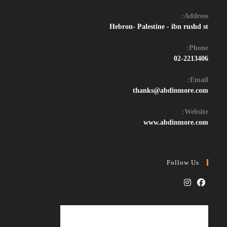
Address:
Hebron- Palestine - ibn rushd st
Phone:
02-2213406
Email:
Opens
thanks@abdinmore.com
in
your
Website:
application
www.abdinmore.com
Follow Us
Opens
Opens
in
in
a
a