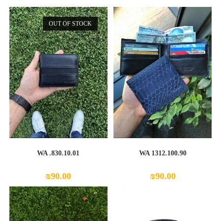
OUT OF STOCK
WA .830.10.01
WA 1312.100.90
₪
90.00
₪
90.00