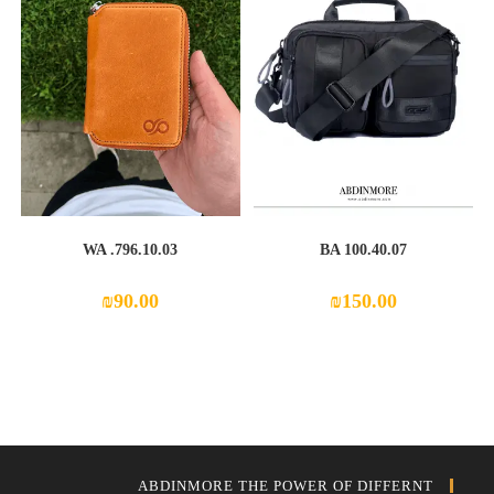
WA .796.10.03
BA 100.40.07
₪
90.00
₪
150.00
ABDINMORE THE POWER OF DIFFERNT